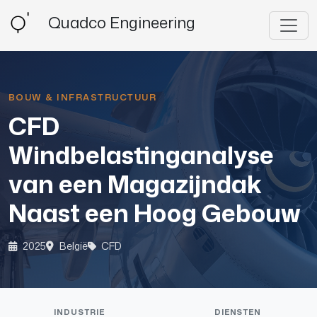
Quadco Engineering
BOUW & INFRASTRUCTUUR
CFD
Windbelastinganalyse
van een Magazijndak
Naast een Hoog Gebouw
2025
België
CFD
INDUSTRIE
DIENSTEN