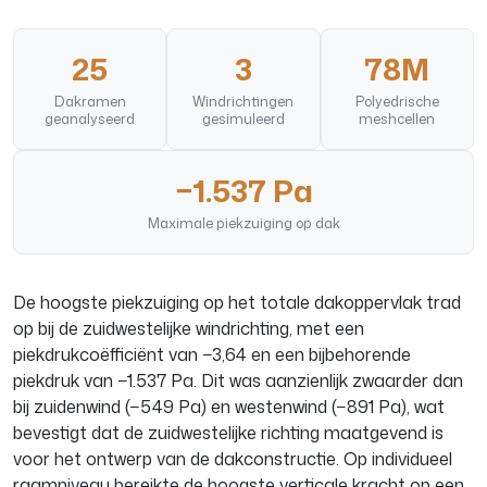
25
3
78M
Dakramen
Windrichtingen
Polyedrische
geanalyseerd
gesimuleerd
meshcellen
−1.537 Pa
Maximale piekzuiging op dak
De hoogste piekzuiging op het totale dakoppervlak trad
op bij de zuidwestelijke windrichting, met een
piekdrukcoëfficiënt van −3,64 en een bijbehorende
piekdruk van −1.537 Pa. Dit was aanzienlijk zwaarder dan
bij zuidenwind (−549 Pa) en westenwind (−891 Pa), wat
bevestigt dat de zuidwestelijke richting maatgevend is
voor het ontwerp van de dakconstructie. Op individueel
raamniveau bereikte de hoogste verticale kracht op een