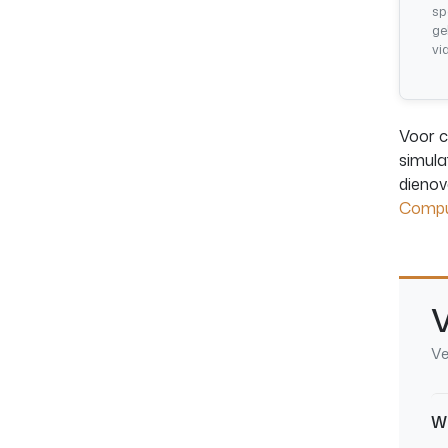
sp
ge
vi
Voor c
simula
dienov
Compu
V
Ve
We