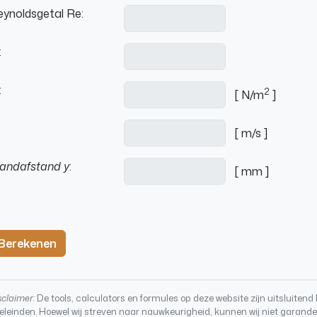
ynoldsgetal Re:
:
:
2
[ N/m
]
:
[ m/s ]
andafstand y
:
[ mm ]
Berekenen
sclaimer:
De tools, calculators en formules op deze website zijn uitsluiten
eleinden. Hoewel wij streven naar nauwkeurigheid, kunnen wij niet garande