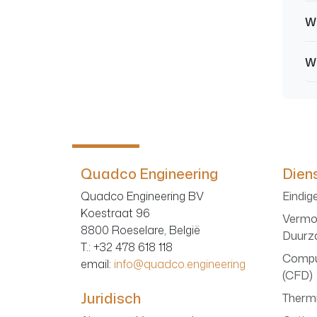
Wa
Wa
Quadco Engineering
Dien
Quadco Engineering BV
Eindig
Koestraat 96
Vermo
8800 Roeselare, België
Duurz
T.
: +32 478 618 118
Compu
email:
info@quadco.engineering
(CFD)
Juridisch
Therm