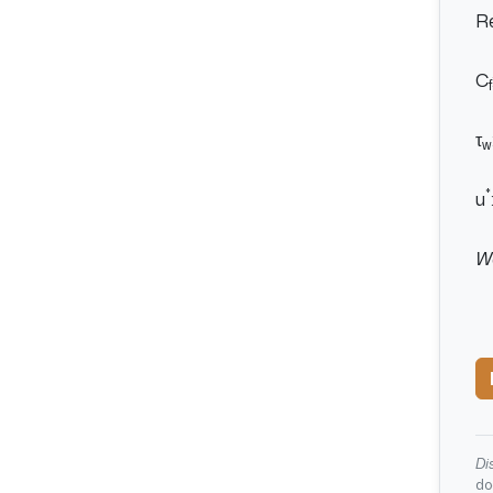
Re
C
f
τ
w
*
u
W
Di
do