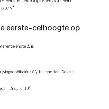
te eerste-celhoogte retourneert
+
nste y
.
de eerste-celhoogte op
L
eferentielengte
is:
C
f
rijvingscoëfficiënt
te schatten. Deze is
or
R
e
x
<
10
9