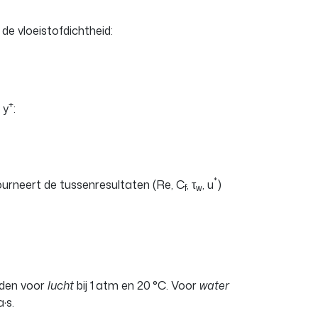
de vloeistofdichtheid:
+
 y
:
*
ourneert de tussenresultaten (Re, C
, τ
, u
)
f
w
lden voor
lucht
bij 1 atm en 20 °C. Voor
water
·s.