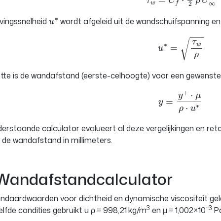
u
∗
jvingssnelheid
wordt afgeleid uit de wandschuifspanning en 
u
∗
=
τ
w
ρ
otte is de wandafstand (eerste-celhoogte) voor een gewenste
y
=
y
+
⋅
μ
ρ
⋅
u
∗
erstaande calculator evalueert al deze vergelijkingen en ret
 de wandafstand in millimeters.
andafstandcalculator
ndaardwaarden voor dichtheid en dynamische viscositeit ge
3
−3
zelfde condities gebruikt u ρ = 998,21 kg/m
en μ = 1,002×10
Pa