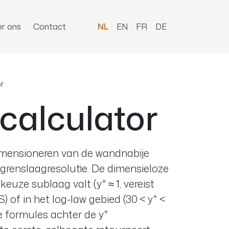
r ons
Contact
NL
EN
FR
DE
or
alculator
dimensioneren van de wandnabije
grenslaagresolutie. De dimensieloze
+
skeuze sublaag valt (y
≈ 1, vereist
+
 of in het log-law gebied (30 < y
<
+
e formules achter de y