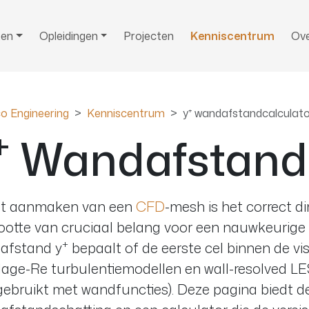
ten
Opleidingen
Projecten
Kenniscentrum
Ove
o Engineering
Kenniscentrum
y⁺ wandafstandcalculat
+
Wandafstandc
het aanmaken van een
CFD
-mesh is het correct 
ootte van cruciaal belang voor een nauwkeurige 
+
afstand y
bepaalt of de eerste cel binnen de vi
lage-Re turbulentiemodellen en wall-resolved LES)
gebruikt met wandfuncties). Deze pagina biedt d