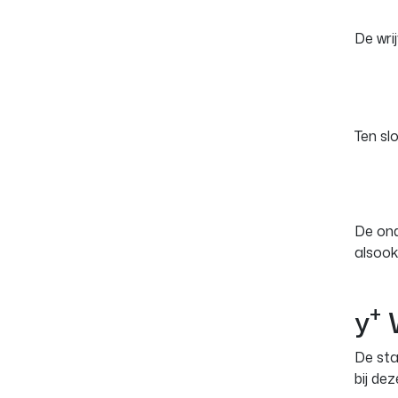
De wri
Ten sl
De ond
alsook
+
y
W
De sta
bij de