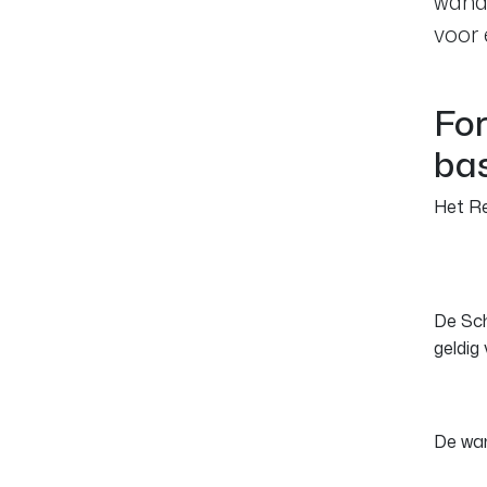
wanda
voor 
For
bas
Het Re
De Sch
geldig
De wan