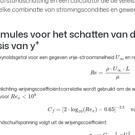
fstandschatting en een calculator die de vereis
elke combinatie van stromingscondities en gewe
mules voor het schatten van 
+
is van y
U
∞
ynoldsgetal voor een gegeven vrije-stroomsnelheid
en r
R
e
=
ρ
⋅
U
∞
⋅
L
μ
lichting-wrijvingscoëfficiëntcorrelatie wordt gebruikt om de w
R
e
x
<
10
9
 voor
:
C
f
=
[
2
⋅
log
10
(
R
e
x
)
−
0.65
]
−
2.3
vo
dschuifspanning volgt uit de wrijvingscoëfficiënt:
τ
w
=
C
f
⋅
1
2
ρ
U
∞
2