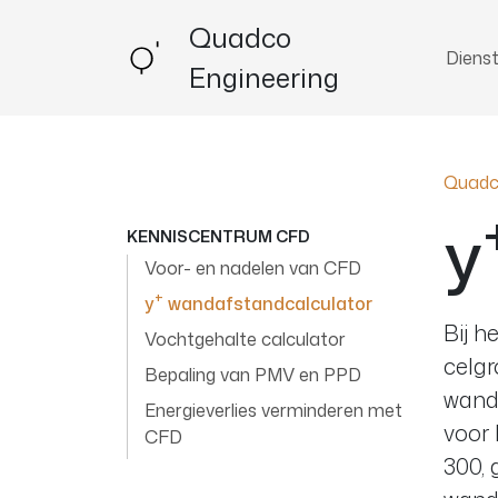
Quadco
Diens
Engineering
Quadc
y
KENNISCENTRUM CFD
Voor- en nadelen van CFD
+
y
wandafstandcalculator
Bij 
Vochtgehalte calculator
celgr
Bepaling van PMV en PPD
wand
Energieverlies verminderen met
voor 
CFD
300, 