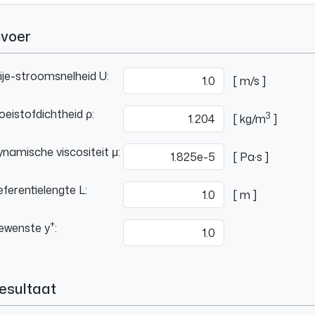
nvoer
ije-stroomsnelheid U:
[ m/s ]
oeistofdichtheid ρ:
3
[ kg/m
]
namische viscositeit μ:
[ Pa·s ]
ferentielengte L:
[ m ]
+
ewenste y
:
esultaat