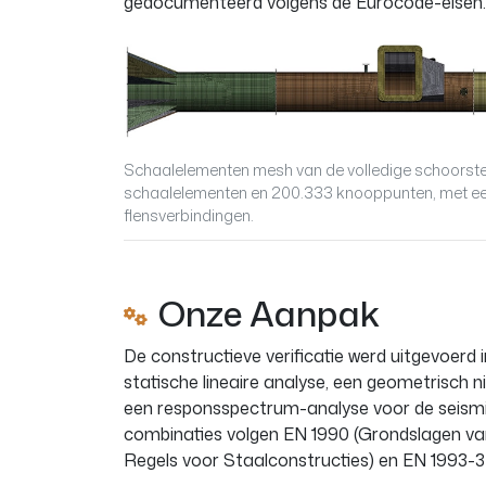
gedocumenteerd volgens de Eurocode-eisen.
Schaalelementen mesh van de volledige schoorste
schaalelementen en 200.333 knooppunten, met een
flensverbindingen.
Onze Aanpak
De constructieve verificatie werd uitgevoerd 
statische lineaire analyse, een geometrisch n
een responsspectrum-analyse voor de seismis
combinaties volgen EN 1990 (Grondslagen van
Regels voor Staalconstructies) en EN 1993-3