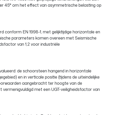
er 45° om het effect van asymmetrische belasting op
d conform EN 1998-1, met gelijktijdige horizontale en
ismische parameters komen overeen met Seismische
sfactor van 1,2 voor industriële
valueerd: de schoorsteen hangend in horizontale
gebied) en in verticale positie (tijdens de uiteindelijke
voorwaarden aangebracht ter hoogte van de
ht vermenigvuldigd met een UGT-veiligheidsfactor van