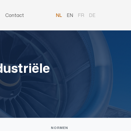
Contact
NL
EN
FR
DE
ustriële
NORMEN