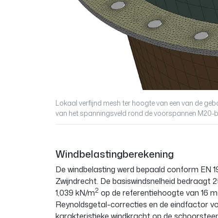
Lokaal verfijnd mesh ter hoogte van een van de ge
van het spanningsveld rond de voorspannen M20-b
Windbelastingberekening
De windbelasting werd bepaald conform EN 199
Zwijndrecht. De basiswindsnelheid bedraagt 2
2
1,039 kN/m
op de referentiehoogte van 16 m.
Reynoldsgetal-correcties en de eindfactor vo
karakteristieke windkracht op de schoorsteen 1