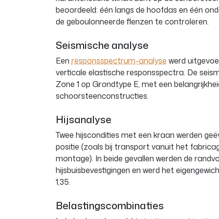
beoordeeld: één langs de hoofdas en één ond
de geboulonneerde flenzen te controleren.
Seismische analyse
Een
responsspectrum-analyse
werd uitgevoer
verticale elastische responsspectra. De se
Zone 1 op Grondtype E, met een belangrijkheid
schoorsteenconstructies.
Hijsanalyse
Twee hijscondities met een kraan werden geë
positie (zoals bij transport vanuit het fabricage
montage). In beide gevallen werden de rand
hijsbuisbevestigingen en werd het eigengewic
1,35.
Belastingscombinaties