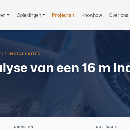
ten
Opleidingen
Projecten
Knowhow
Over ons
ËLE INSTALLATIES
yse van een 16 m Ind
DIENSTEN
SOFTWARE