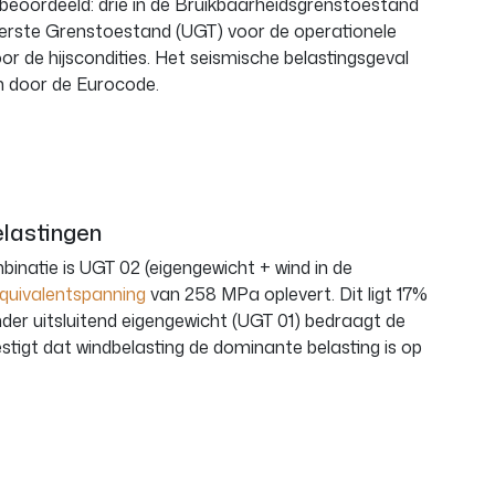
beoordeeld: drie in de Bruikbaarheidsgrenstoestand
Uiterste Grenstoestand (UGT) voor de operationele
r de hijscondities. Het seismische belastingsgeval
n door de Eurocode.
elastingen
natie is UGT 02 (eigengewicht + wind in de
quivalentspanning
van 258 MPa oplevert. Dit ligt 17%
er uitsluitend eigengewicht (UGT 01) bedraagt de
tigt dat windbelasting de dominante belasting is op