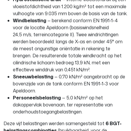
vloeistofdichtheid van 1.200 kg/m³ tot een maximale
vulhoogte van 9.035 mm boven de basis van de tank.
Windbelasting
— berekend conform EN 1991-1-4
voor de locatie Apeldoorn (basiswindsnelheid
24,5 m/s, terreincategorie II). Twee windrichtingen
werden beoordeeld: langs de X-as en onder 45° om
de meest ongunstige oriëntatie in rekening te
brengen. De resulterende totale windkracht op het
cilindrische lichaam bedroeg 13,9 kN, met een
effectieve winddruk van 0,451 kN/m².
Sneeuwbelasting
— 0,70 kN/m² aangebracht op de
bovenzijde van de tank conform EN 1991-1-3 voor
Apeldoorn.
Personeelsbelasting
— 5,0 kN/m² op het
dakoppervlak bovenaan, ter representatie van
onderhoudstoegangbelastingen.
Deze vijf belastingen werden samengesteld tot
6 BGT-
belastingscombinaties
(bruikbaarheid, voor de