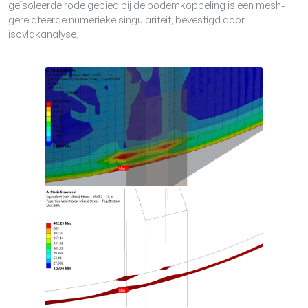
geïsoleerde rode gebied bij de bodemkoppeling is een mesh-
gerelateerde numerieke singulariteit, bevestigd door
isovlakanalyse.