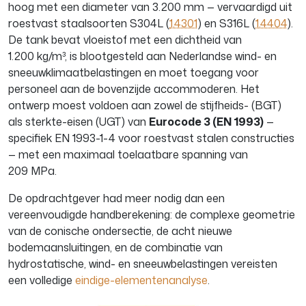
hoog met een diameter van 3.200 mm — vervaardigd uit
roestvast staalsoorten S304L (
1.4301
) en S316L (
1.4404
).
De tank bevat vloeistof met een dichtheid van
1.200 kg/m³, is blootgesteld aan Nederlandse wind- en
sneeuwklimaatbelastingen en moet toegang voor
personeel aan de bovenzijde accommoderen. Het
ontwerp moest voldoen aan zowel de stijfheids- (BGT)
als sterkte-eisen (UGT) van
Eurocode 3 (EN 1993)
—
specifiek EN 1993-1-4 voor roestvast stalen constructies
— met een maximaal toelaatbare spanning van
209 MPa.
De opdrachtgever had meer nodig dan een
vereenvoudigde handberekening: de complexe geometrie
van de conische ondersectie, de acht nieuwe
bodemaansluitingen, en de combinatie van
hydrostatische, wind- en sneeuwbelastingen vereisten
een volledige
eindige-elementenanalyse
.