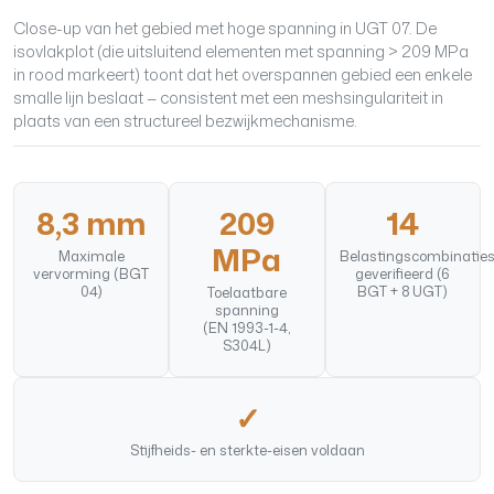
Close-up van het gebied met hoge spanning in UGT 07. De
isovlakplot (die uitsluitend elementen met spanning > 209 MPa
in rood markeert) toont dat het overspannen gebied een enkele
smalle lijn beslaat — consistent met een meshsingulariteit in
plaats van een structureel bezwijkmechanisme.
8,3 mm
209
14
MPa
Maximale
Belastingscombinatie
vervorming (BGT
geverifieerd (6
04)
BGT + 8 UGT)
Toelaatbare
spanning
(EN 1993-1-4,
S304L)
✓
Stijfheids- en sterkte-eisen voldaan