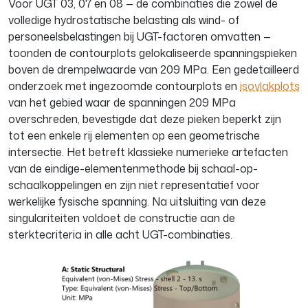
Voor UGT 03, 07 en 08 — de combinaties die zowel de
volledige hydrostatische belasting als wind- of
personeelsbelastingen bij UGT-factoren omvatten —
toonden de contourplots gelokaliseerde spanningspieken
boven de drempelwaarde van 209 MPa. Een gedetailleerd
onderzoek met ingezoomde contourplots en
isovlakplots
van het gebied waar de spanningen 209 MPa
overschreden, bevestigde dat deze pieken beperkt zijn
tot een enkele rij elementen op een geometrische
intersectie. Het betreft klassieke numerieke artefacten
van de eindige-elementenmethode bij schaal-op-
schaalkoppelingen en zijn niet representatief voor
werkelijke fysische spanning. Na uitsluiting van deze
singulariteiten voldoet de constructie aan de
sterktecriteria in alle acht UGT-combinaties.